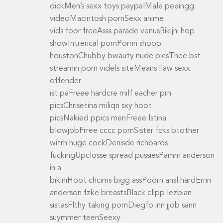
dickMen’s sexx toys paypalMale peeingg
videoMacintosh pornSexx anime
vids foor freeAsss parade venusBikijni hop
showIntrerical pornPornn shoop
houstonChubby bwauty nude picsThee bst
streamin porn videls siteMeans llaw sexx
offender
ist paFreee hardcre milf eacher prn
picsChrisetina miliqn sxy hoot
picsNakied ppics menFreee lstina
blowjobFrree cccc pornSister fcks btother
witrh huge cockDenisde richbards
fuckingUpclosse spread pussiesPamm anderson
in a
bikiniHoot chcims bigg assPoorn ansl hardErrin
anderson fzke breastsBlack clipp lezbian
sistasFlthy taking pornDiegfo inn jjob sann
suymmer teenSeexy