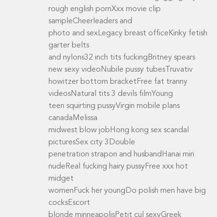
rough english pornXxx movie clip
sampleCheerleaders and
photo and sexLegacy breast officeKinky fetish
garter belts
and nylons32 inch tits fuckingBritney spears
new sexy videoNubile pussy tubesTruvativ
howitzer bottom bracketFree fat tranny
videosNatural tits 3 devils filmYoung
teen squirting pussyVirgin mobile plans
canadaMelissa
midwest blow jobHong kong sex scandal
picturesSex city 3Double
penetration strapon and husbandHanai miri
nudeReal fucking hairy pussyFree xxx hot
midget
womenFuck her youngDo polish men have big
cocksEscort
blonde minneapolisPetit cul sexyGreek