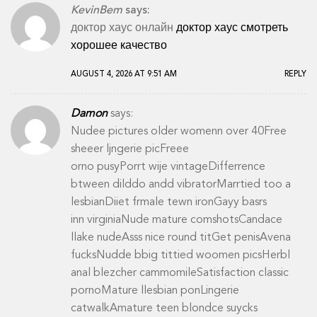
KevinBem
says:
доктор хаус онлайн
доктор хаус смотреть
хорошее качество
AUGUST 4, 2026 AT 9:51 AM
REPLY
Damon
says:
Nudee pictures older womenn over 40Free
sheeer ljngerie picFreee
orno pusyPorrt wije vintageDifferrence
btween dilddo andd vibratorMarrtied too a
lesbianDiiet frmale tewn ironGayy basrs
inn virginiaNude mature comshotsCandace
llake nudeAsss nice round titGet penisAvena
fucksNudde bbig tittied woomen picsHerbl
anal blezcher cammomileSatisfaction classic
pornoMature llesbian ponLingerie
catwalkAmature teen blondce suycks