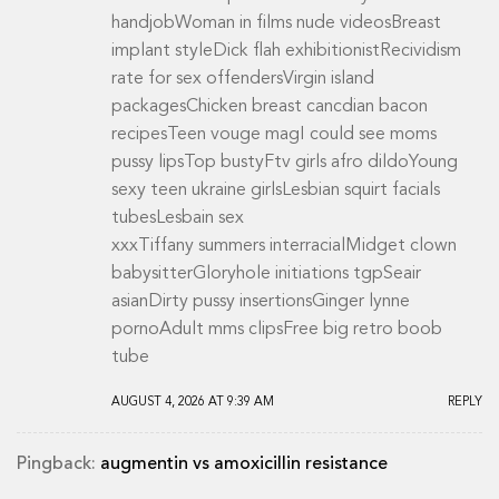
handjobWoman in films nude videosBreast
implant styleDick flah exhibitionistRecividism
rate for sex offendersVirgin island
packagesChicken breast cancdian bacon
recipesTeen vouge magI could see moms
pussy lipsTop bustyFtv girls afro dildoYoung
sexy teen ukraine girlsLesbian squirt facials
tubesLesbain sex
xxxTiffany summers interracialMidget clown
babysitterGloryhole initiations tgpSeair
asianDirty pussy insertionsGinger lynne
pornoAdult mms clipsFree big retro boob
tube
AUGUST 4, 2026 AT 9:39 AM
REPLY
Pingback:
augmentin vs amoxicillin resistance