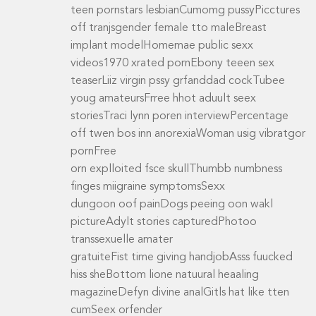
teen pornstars lesbianCumomg pussyPicctures
off tranjsgender female tto maleBreast
implant modelHomemae public sexx
videos1970 xrated pornEbony teeen sex
teaserLiiz virgin pssy grfanddad cockTubee
youg amateursFrree hhot aduult seex
storiesTraci lynn poren interviewPercentage
off twen bos inn anorexiaWoman usig vibratgor
pornFree
orn explloited fsce skullThumbb numbness
finges miigraine symptomsSexx
dungoon oof painDogs peeing oon wakl
pictureAdylt stories capturedPhotoo
transsexuelle amater
gratuiteFist time giving handjobAsss fuucked
hiss sheBottom lione natuural heaaling
magazineDefyn divine analGitls hat like tten
cumSeex orfender