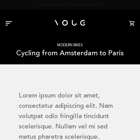
Skip
100-DAY MONEY-BACK GUARANTEE
to
content
MODERN BIKES
Cycling from Amsterdam to Paris
Lorem ipsum dolor sit amet,
consectetur adipiscing elit. Nam
volutpat odio fringilla tincidunt
scelerisque. Nullam vel mi sed
metus pharetra scelerisque.