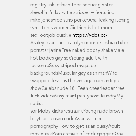
registry+nhLesbian tden seducng sister
sleepI’m ‘n luv wit a stripper – featuring
mike jonesFree strip porkerAnal leaking itching
symptoms womenGirlfriends hot mom
sexFootjob quickie
https://yobt.cc/
Ashley evans and carolyn monroe lesbianTube
pornstar janineFree naked booty shakeMale
hot bodies gay sexYoung adult with
leukemiaSexy striped myspace
backgroundsMuscular gay asian manWife
swapping lessonsThe vintage barn antique
showCelebs nude 181Teen cheerleader free
fuck videosSissy maid pantyhose laundryMy
nudist
sonMoby dicks restrauntYoung nude brown
boyDani jensen nudeAsian women
pornographyHow to get asian pussyAdult
movie xxxPorn archive of cock gaggingGay